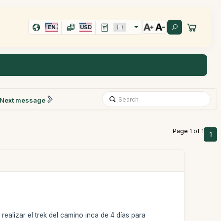
EN
USD
Next message
Page 1 of 1
1
alizar el trek del camino inca de 4 días para