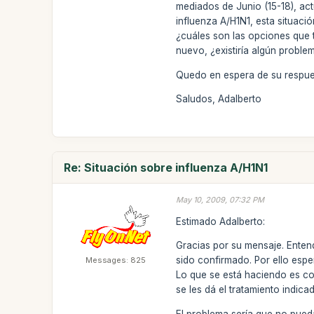
mediados de Junio (15-18), ac
influenza A/H1N1, esta situaci
¿cuáles son las opciones que 
nuevo, ¿existiría algún proble
Quedo en espera de su respue
Saludos, Adalberto
Re: Situación sobre influenza A/H1N1
May 10, 2009, 07:32 PM
Estimado Adalberto:
Gracias por su mensaje. Enten
sido confirmado. Por ello espe
Messages: 825
Lo que se está haciendo es co
se les dá el tratamiento indic
El problema sería que no pueda