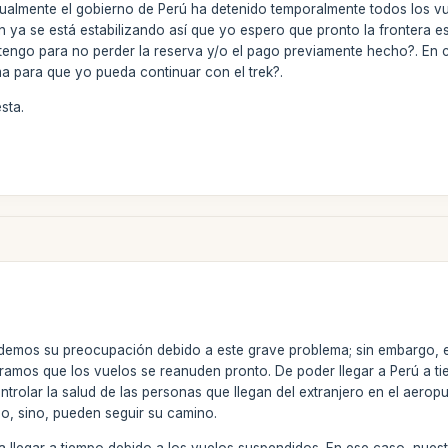
tualmente el gobierno de Perú ha detenido temporalmente todos los v
ón ya se está estabilizando así que yo espero que pronto la frontera
tengo para no perder la reserva y/o el pago previamente hecho?. En c
ma para que yo pueda continuar con el trek?.
sta.
demos su preocupación debido a este grave problema; sin embargo, en
ramos que los vuelos se reanuden pronto. De poder llegar a Perú a ti
ntrolar la salud de las personas que llegan del extranjero en el aer
ado, sino, pueden seguir su camino.
 llegar a tiempo debido a los vuelos suspendidos. En ese caso, nuest