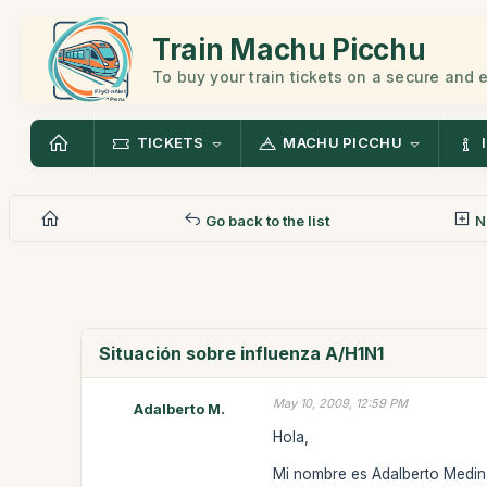
Train Machu Picchu
To buy your train tickets on a secure and
TICKETS
MACHU PICCHU
Go back to the list
N
Situación sobre influenza A/H1N1
May 10, 2009, 12:59 PM
Adalberto M.
Hola,
Mi nombre es Adalberto Medina