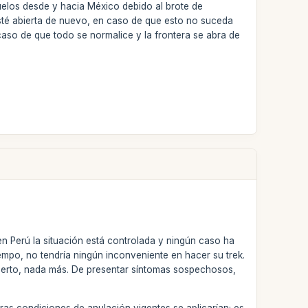
uelos desde y hacia México debido al brote de
 esté abierta de nuevo, en caso de que esto no suceda
aso de que todo se normalice y la frontera se abra de
 Perú la situación está controlada y ningún caso ha
empo, no tendría ningún inconveniente en hacer su trek.
opuerto, nada más. De presentar síntomas sospechosos,
ras condiciones de anulación vigentes se aplicarían; es