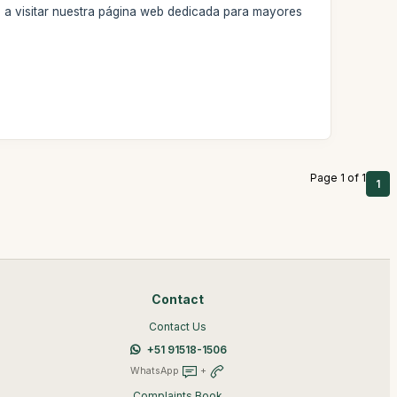
ito a visitar nuestra página web dedicada para mayores
Page 1 of 1
1
Contact
Contact Us
+51 91518-1506
WhatsApp
+
Complaints Book