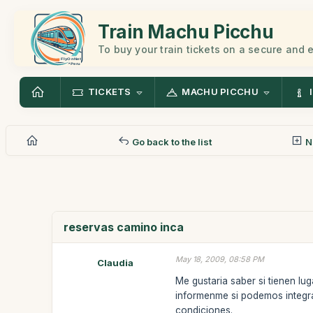
Train Machu Picchu
To buy your train tickets on a secure and
TICKETS
MACHU PICCHU
Go back to the list
N
reservas camino inca
May 18, 2009, 08:58 PM
Claudia
Me gustaria saber si tienen lu
informenme si podemos integra
condiciones.