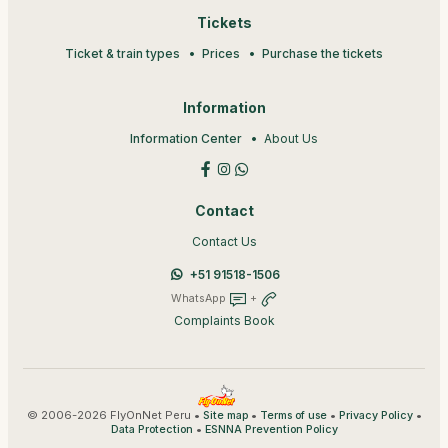
Tickets
Ticket & train types
Prices
Purchase the tickets
Information
Information Center
About Us
Contact
Contact Us
+51 91518-1506
WhatsApp
+
Complaints Book
© 2006-2026 FlyOnNet Peru •
•
•
•
Site map
Terms of use
Privacy Policy
•
Data Protection
ESNNA Prevention Policy