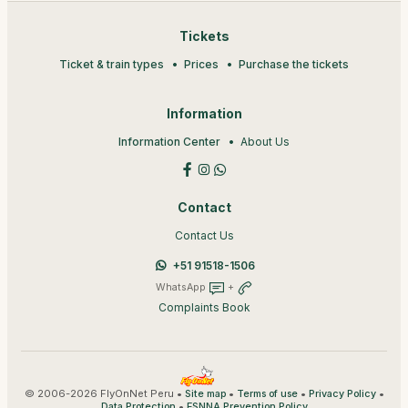
Tickets
Ticket & train types
Prices
Purchase the tickets
Information
Information Center
About Us
Contact
Contact Us
+51 91518-1506
WhatsApp
+
Complaints Book
© 2006-2026 FlyOnNet Peru •
•
•
•
Site map
Terms of use
Privacy Policy
•
Data Protection
ESNNA Prevention Policy