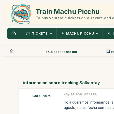
Train Machu Picchu
To buy your train tickets on a secure and
TICKETS
MACHU PICCHU
Go back to the list
N
información sobre trecking Salkantay
May 29, 2008, 05:53 PM
Carolina M.
Hola queremos informarnos, ant
agosto, no es fecha cerrada, 