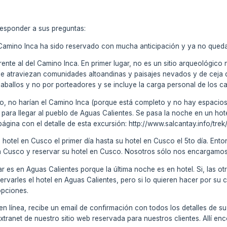
responder a sus preguntas:
l Camino Inca ha sido reservado con mucha anticipación y ya no qued
ferente al del Camino Inca. En primer lugar, no es un sitio arqueológico 
e atraviezan comunidades altoandinas y paisajes nevados y de ceja d
allos y no por porteadores y se incluye la carga personal de los cam
nto, no harían el Camino Inca (porque está completo y no hay espacios)
n para llegar al pueblo de Aguas Calientes. Se pasa la noche en un hotel
ágina con el detalle de esta excursión: http://www.salcantay.info/trek/
su hotel en Cusco el primer día hasta su hotel en Cusco el 5to día. Ent
a Cusco y reservar su hotel en Cusco. Nosotros sólo nos encargamos d
var es en Aguas Calientes porque la última noche es en hotel. Si, las
varles el hotel en Aguas Calientes, pero si lo quieren hacer por su 
opciones.
 en línea, recibe un email de confirmación con todos los detalles de
xtranet de nuestro sitio web reservada para nuestros clientes. Allí en