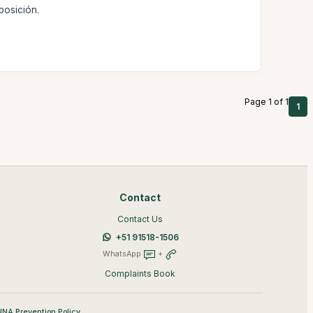
posición.
Page 1 of 1
1
Contact
Contact Us
+51 91518-1506
WhatsApp
+
Complaints Book
NA Prevention Policy