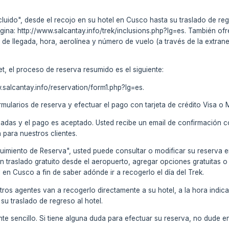
uido", desde el recojo en su hotel en Cusco hasta su traslado de regres
página: http://www.salcantay.info/trek/inclusions.php?lg=es. También of
 de llegada, hora, aerolínea y número de vuelo (a través de la extrane
, el proceso de reserva resumido es el siguiente:
w.salcantay.info/reservation/form1.php?lg=es.
ormularios de reserva y efectuar el pago con tarjeta de crédito Visa o 
idadas y el pago es aceptado. Usted recibe un email de confirmación
a para nuestros clientes.
eguimiento de Reserva", usted puede consultar o modificar su reserva 
n traslado gratuito desde el aeropuerto, agregar opciones gratuitas o
 en Cusco a fin de saber adónde ir a recogerlo el día del Trek.
uestros agentes van a recogerlo directamente a su hotel, a la hora i
 su traslado de regreso al hotel.
te sencillo. Si tiene alguna duda para efectuar su reserva, no dude 