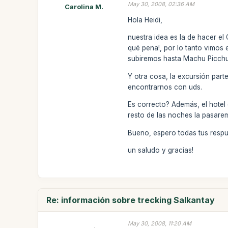
May 30, 2008, 02:36 AM
Carolina M.
Hola Heidi,
nuestra idea es la de hacer el
qué pena!, por lo tanto vimos 
subiremos hasta Machu Picch
Y otra cosa, la excursión par
encontrarnos con uds.
Es correcto? Además, el hotel
resto de las noches la pasare
Bueno, espero todas tus respue
un saludo y gracias!
Re: información sobre trecking Salkantay
May 30, 2008, 11:20 AM