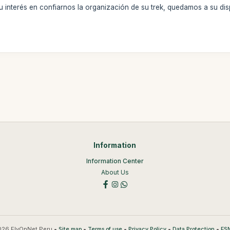
interés en confiarnos la organización de su trek, quedamos a su dis
Information
Information Center
About Us
26 FlyOnNet Peru •
•
•
•
•
Site map
Terms of use
Privacy Policy
Data Protection
ESN