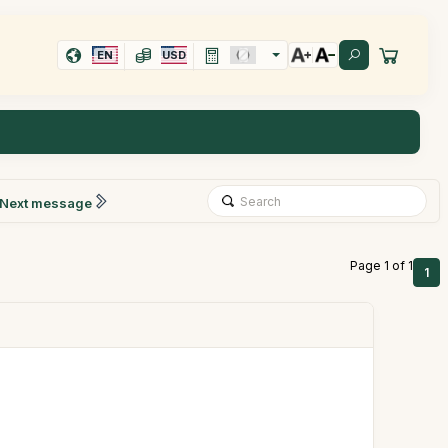
EN
USD
Next message
Page 1 of 1
1