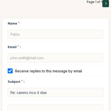
Page 1 of 1
1
Name
*:
Email
*
:
Receive replies to this message by email
Subject
*
: