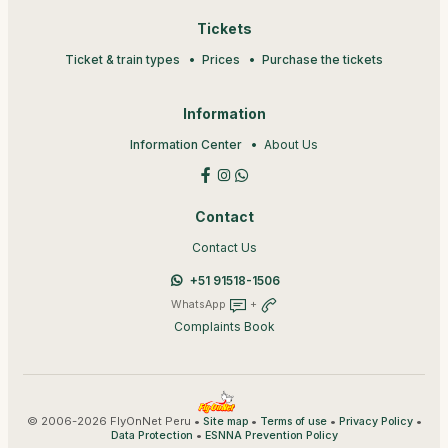
Tickets
Ticket & train types
Prices
Purchase the tickets
Information
Information Center
About Us
Contact
Contact Us
+51 91518-1506
WhatsApp
+
Complaints Book
© 2006-2026 FlyOnNet Peru •
•
•
•
Site map
Terms of use
Privacy Policy
•
Data Protection
ESNNA Prevention Policy