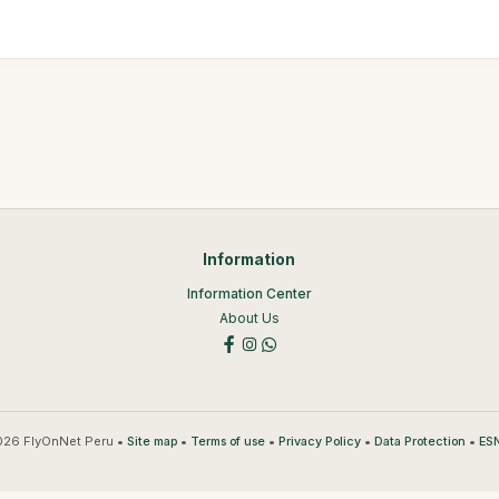
Information
Information Center
About Us
26 FlyOnNet Peru •
•
•
•
•
Site map
Terms of use
Privacy Policy
Data Protection
ESN