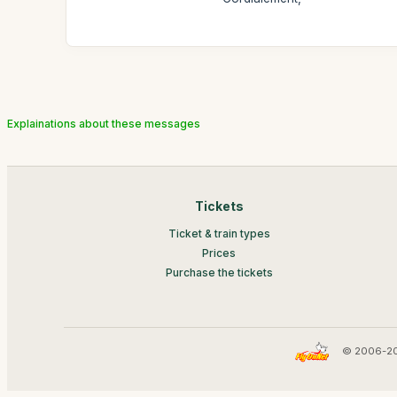
Explainations about these messages
Tickets
Ticket & train types
Prices
Purchase the tickets
© 2006-20