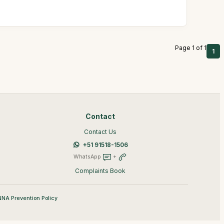
Page 1 of 1
1
Contact
Contact Us
+51 91518-1506
WhatsApp
+
Complaints Book
NA Prevention Policy