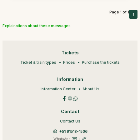
Page 1 of 1
1
Explainations about these messages
Tickets
Ticket & train types
Prices
Purchase the tickets
Information
Information Center
About Us
Contact
Contact Us
+51 91518-1506
WhatsApp
+